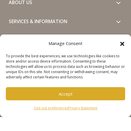
ABOUT US
SERVICES & INFORMATION
GET IN TOUCH
Manage Consent
To provide the best experiences, we use technologies like cookies to
SOCIALS
store and/or access device information. Consenting to these
technologies will allow us to process data such as browsing behavior or
unique IDs on this site. Not consenting or withdrawing consent, may
adversely affect certain features and functions.
Accept
Copyright © 2026 Steinweg Group
Opt-out preferences
Privacy Statement
Disclaimer
Cookie Policy
Privacy Statement