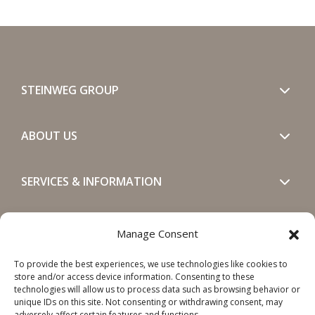
STEINWEG GROUP
ABOUT US
SERVICES & INFORMATION
GET IN TOUCH
Manage Consent
To provide the best experiences, we use technologies like cookies to
SOCIALS
store and/or access device information. Consenting to these
technologies will allow us to process data such as browsing behavior or
unique IDs on this site. Not consenting or withdrawing consent, may
adversely affect certain features and functions.