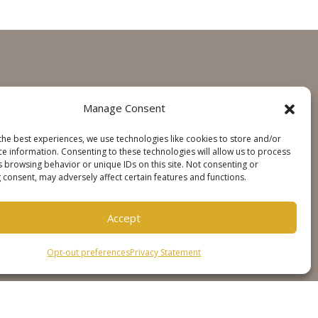
GET IN TOUCH
Manage Consent
Contact
the best experiences, we use technologies like cookies to store and/or
Steinweg Online
ce information. Consenting to these technologies will allow us to process
s browsing behavior or unique IDs on this site. Not consenting or
 consent, may adversely affect certain features and functions.
SOCIALS
Accept
Opt-out preferences
Privacy Statement