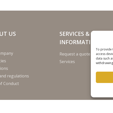
UT US
SERVICES &
INFORMATION
To provide 
ompany
Request a quote
access devi
data such a
ies
Services
withdrawing
ions
and regulations
of Conduct